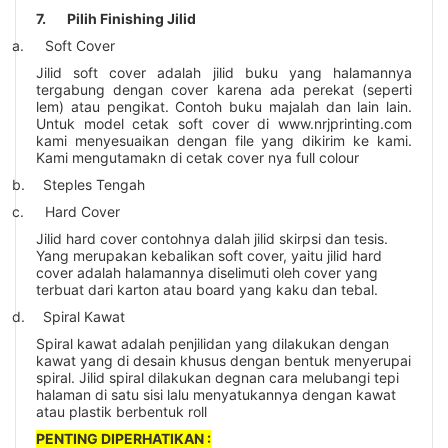
7.
Pilih Finishing Jilid
a.
Soft Cover
Jilid soft cover adalah jilid buku yang halamannya
tergabung dengan cover karena ada perekat (seperti
lem) atau pengikat. Contoh buku majalah dan lain lain.
Untuk model cetak soft cover di
www.nrjprinting.com
kami menyesuaikan dengan file yang dikirim ke kami.
Kami mengutamakn di cetak cover nya full colour
b.
Steples Tengah
c.
Hard Cover
Jilid hard cover contohnya dalah jilid skirpsi dan tesis.
Yang merupakan kebalikan soft cover, yaitu jilid hard
cover adalah halamannya diselimuti oleh cover yang
terbuat dari karton atau board yang kaku dan tebal.
d.
Spiral Kawat
Spiral kawat adalah penjilidan yang dilakukan dengan
kawat yang di desain khusus dengan bentuk menyerupai
spiral. Jilid spiral dilakukan degnan cara melubangi tepi
halaman di satu sisi lalu menyatukannya dengan kawat
atau plastik berbentuk roll
PENTING DIPERHATIKAN :