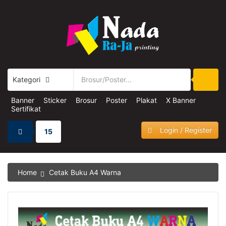
Kategori
Banner
Sticker
Brosur
Poster
Plakat
X Banner
Sertifikat
Login / Register
15
Home
Cetak Buku A4 Warna