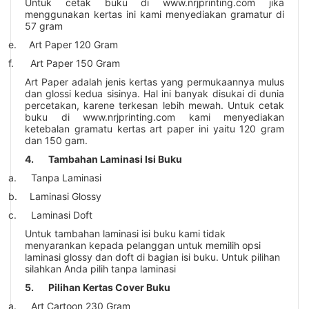
Untuk cetak buku di
www.nrjprinting.com
jika
menggunakan kertas ini kami menyediakan gramatur di
57 gram
e.
Art Paper 120 Gram
f.
Art Paper 150 Gram
Art Paper adalah jenis kertas yang permukaannya mulus
dan glossi kedua sisinya. Hal ini banyak disukai di dunia
percetakan, karene terkesan lebih mewah. Untuk cetak
buku di
www.nrjprinting.com
kami menyediakan
ketebalan gramatu kertas art paper ini yaitu 120 gram
dan 150 gam.
4.
Tambahan Laminasi Isi Buku
a.
Tanpa Laminasi
b.
Laminasi Glossy
c.
Laminasi Doft
Untuk tambahan laminasi isi buku kami tidak
menyarankan kepada pelanggan untuk memilih opsi
laminasi glossy dan doft di bagian isi buku. Untuk pilihan
silahkan Anda pilih tanpa laminasi
5.
Pilihan Kertas Cover Buku
a.
Art Cartoon 230 Gram