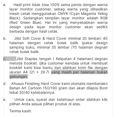
a.
Hasil print tidak bisa 100% sama persis dengan warna
layar monitor customer, sebag warna yang dihasilkan
mesin cetak menggunakan CMYK (Cyan Magenta Yellog
Black). Sedangkan tampilan layar monitor adalah RGB
(Red Green Blue). Hal ini yang menyebabkan warna
design pada layar monitor customer akan sedikit
berbeda dengan hasil cetak.
b.
Jilid Soft Cover & Hard Cover minimal 20 lembar/ 40
halaman dengan cetak bolak balik (pakai design
samping buku, minimal 35 lembar /70 halaman degnan
cetak bolak balik.
c.
Jilid Staples tengah ( Kelipatan 4 halaman) degnan
metode booklet. (jika customer kendala untuk membuat
booklet kami bisa bantu dan silahkan kirim file dengan
ukuran A4 (21 x 29.7)
yang masih per halaman bukan
gabungan.
d.
Khusus Finishing Hard Cover kami otomatis memberiakn
Bahan Art Cartoon 150/190 gram dan akan dilapisi Bord
tebal 30/40 ketebalannya.
e.
Untuk cara, syarat dan ketetnaun order silahkan klik
pilihan Anda sesuai pilihan produk di atas.
Terima kasih.