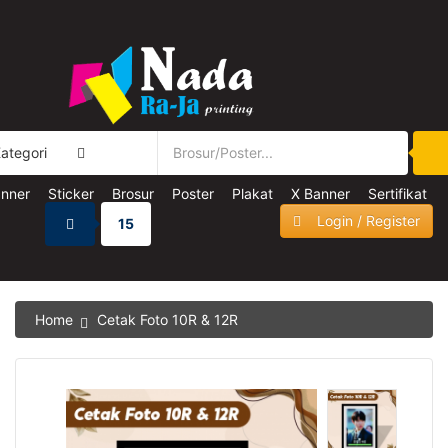
ategori
nner
Sticker
Brosur
Poster
Plakat
X Banner
Sertifikat
Login / Register
15
Home
Cetak Foto 10R & 12R