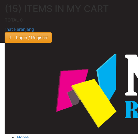
(15) ITEMS IN MY CART
TOTAL
0
lihat keranjang
Login / Register
Home